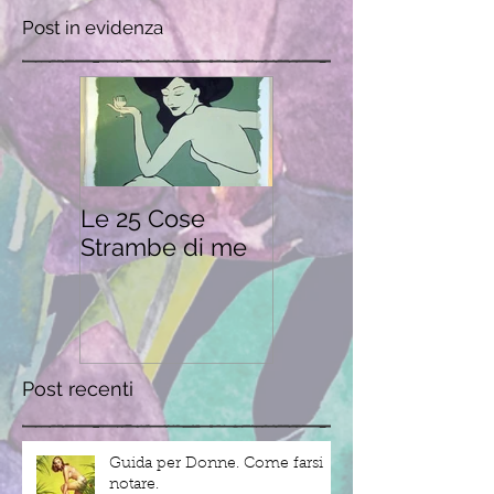
Post in evidenza
Le 25 Cose
Strambe di me
Post recenti
Guida per Donne. Come farsi
notare.