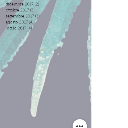
dicembre 2017
(2)
2 post
ottobre 2017
(3)
3 post
settembre 2017
(3)
3 post
agosto 2017
(4)
4 post
luglio 2017
(4)
4 post