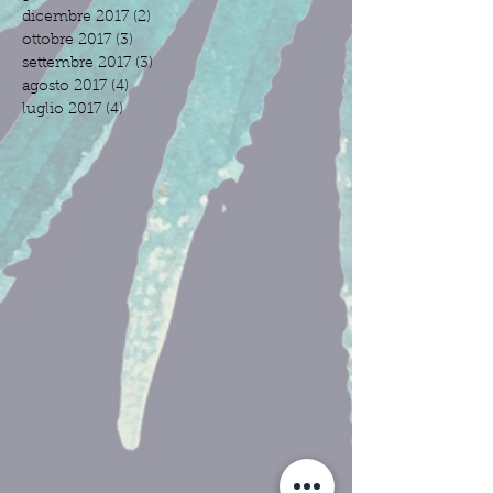
dicembre 2017
(2)
2 post
ottobre 2017
(3)
3 post
settembre 2017
(3)
3 post
agosto 2017
(4)
4 post
luglio 2017
(4)
4 post