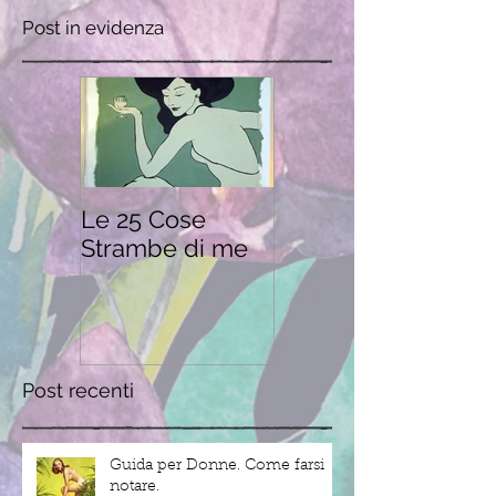
Post in evidenza
Le 25 Cose
Strambe di me
Post recenti
Guida per Donne. Come farsi
notare.