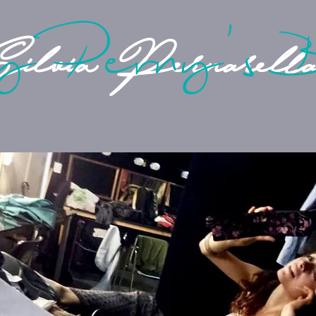
sy Perny's 
ilvia Pernarell