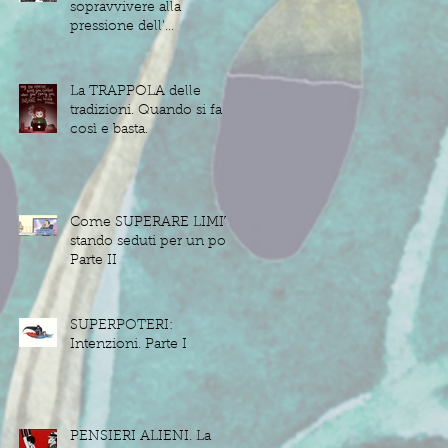
sopravvivere alla
pressione dell'
IGNORANZA
La TRAPPOLA delle
tradizioni. Quando si fa
così e basta.
Come SUPERARE LIMITI
stando seduti per un po'.
Parte II
SUPERPOTERI:
Intenzioni. Parte I
PENSIERI ALIENI. La