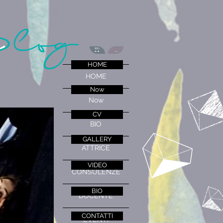
Blog
a
IT
...
HOME
HOME
Now
Now
CV
BIO
GALLERY
ATTRICE
VIDEO
CONSULENZE
BIO
DOCENTE
CONTATTI
EVENTI