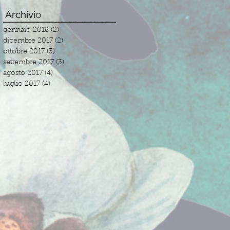
Archivio
gennaio 2018
(2)
2 post
dicembre 2017
(2)
2 post
ottobre 2017
(3)
3 post
settembre 2017
(3)
3 post
agosto 2017
(4)
4 post
luglio 2017
(4)
4 post