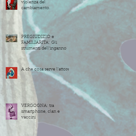
violenza del
cambiamento.
PREGIUDIZIO e
FAMILIARITA'. Gli
strumenti dell'inganno
A che cosa serve l'attore?
VERGOGNA: tra
smartphone, clan e
vaccini