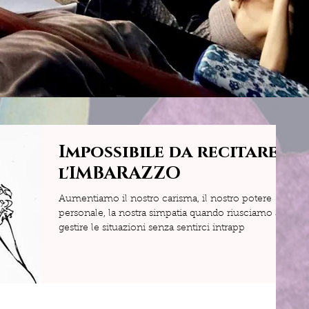
Impossibile da recitare:
l'IMBARAZZO
Aumentiamo il nostro carisma, il nostro potere
personale, la nostra simpatia quando riusciamo a
gestire le situazioni senza sentirci intrapp