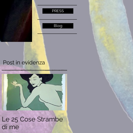
PRESS
CONTATTI
Blog
Blog
Post in evidenza
Le 25 Cose Strambe
di me