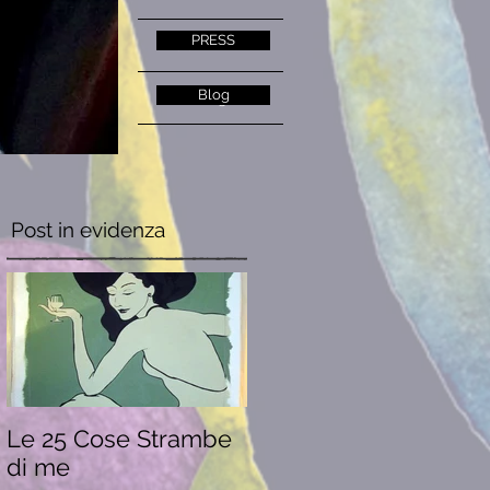
PRESS
CONTATTI
Blog
Blog
Post in evidenza
Le 25 Cose Strambe
di me