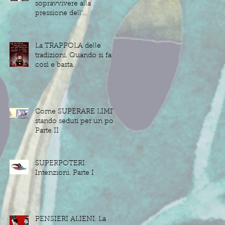
sopravvivere alla
pressione dell'
IGNORANZA
La TRAPPOLA delle
tradizioni. Quando si fa
così e basta.
Come SUPERARE LIMITI
stando seduti per un po'.
Parte II
SUPERPOTERI:
Intenzioni. Parte I
PENSIERI ALIENI. La