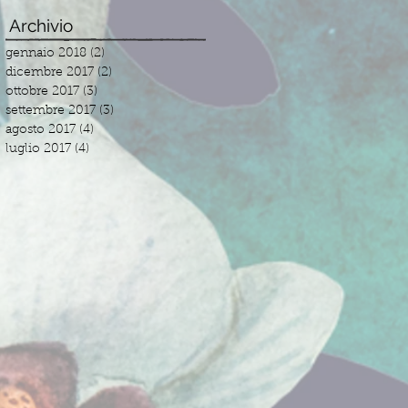
Archivio
gennaio 2018
(2)
2 post
dicembre 2017
(2)
2 post
ottobre 2017
(3)
3 post
settembre 2017
(3)
3 post
agosto 2017
(4)
4 post
luglio 2017
(4)
4 post