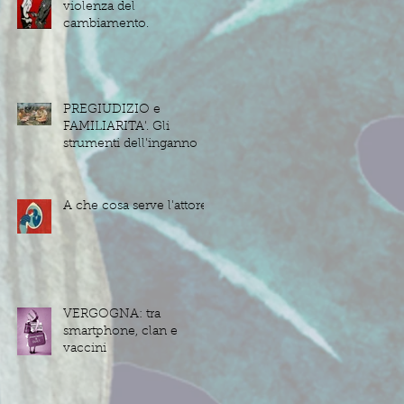
violenza del
cambiamento.
PREGIUDIZIO e
FAMILIARITA'. Gli
strumenti dell'inganno
A che cosa serve l'attore?
VERGOGNA: tra
smartphone, clan e
vaccini