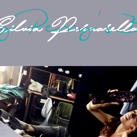
sy Perny's 
ilvia Pernarell