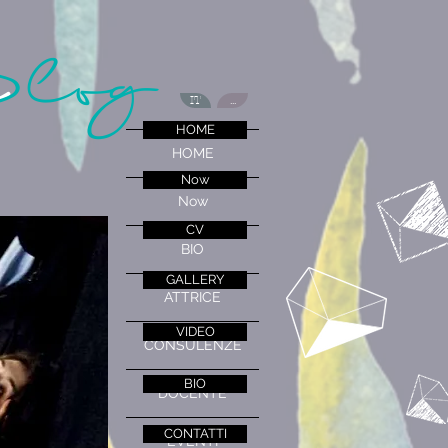
Blog
a
IT
...
HOME
HOME
Now
Now
CV
BIO
GALLERY
ATTRICE
VIDEO
CONSULENZE
BIO
DOCENTE
CONTATTI
EVENTI