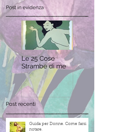
Post in evidenza
Le 25 Cose
Strambe di me
Post recenti
Guida per Donne. Come farsi
notare.