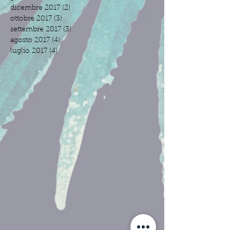
dicembre 2017
(2)
2 post
ottobre 2017
(3)
3 post
settembre 2017
(3)
3 post
agosto 2017
(4)
4 post
luglio 2017
(4)
4 post